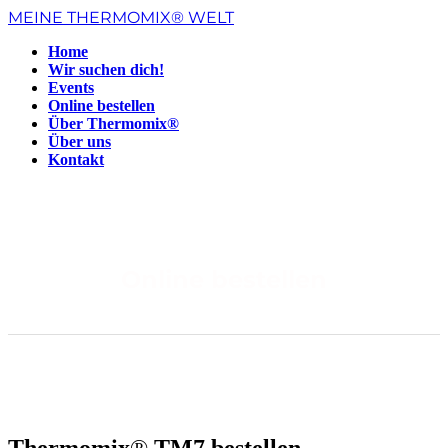
MEINE THERMOMIX® WELT
Home
Wir suchen dich!
Events
Online bestellen
Über Thermomix®
Über uns
Kontakt
Online bestellen
Thermomix
®
TM7 bestellen